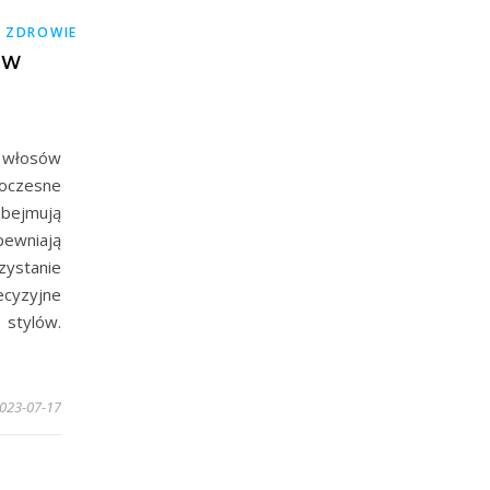
,
ZDROWIE
 W
 włosów
oczesne
bejmują
pewniają
ystanie
ecyzyjne
 stylów.
023-07-17