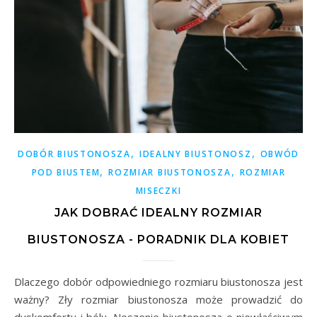
,
,
DOBÓR BIUSTONOSZA
IDEALNY BIUSTONOSZ
OBWÓD
,
,
POD BIUSTEM
ROZMIAR BIUSTONOSZA
ROZMIAR
MISECZKI
JAK DOBRAĆ IDEALNY ROZMIAR
BIUSTONOSZA - PORADNIK DLA KOBIET
Dlaczego dobór odpowiedniego rozmiaru biustonosza jest
ważny? Zły rozmiar biustonosza może prowadzić do
dyskomfortu i bólu. Noszenie biustonosza o niewłaściwym