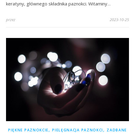
keratyny, głównego składnika paznokci. Witaminy…
przez
2023-10-25
,
,
PIĘKNE PAZNOKCIE
PIELĘGNACJA PAZNOKCI
ZADBANE